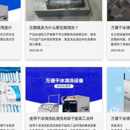
原理是什
注塑模具为什么要定期清洗？​
万通干冰清
方式已经在全
产品的成型几乎都离不开注塑模具的精密运作。模具
在大型设备的
统通过高压空
不仅是产品外形的塑造者，更是决定成品内在质量的
忽视的问题。
核心要素。……
题得到了有效
2025-06-19
2025-06-18
使用干冰清洗机清洗有助于提高工业环
万通干冰清
万通干冰发挥
使用干冰清洗机清洗有助于提高工业环境的整体质量
高效清洁