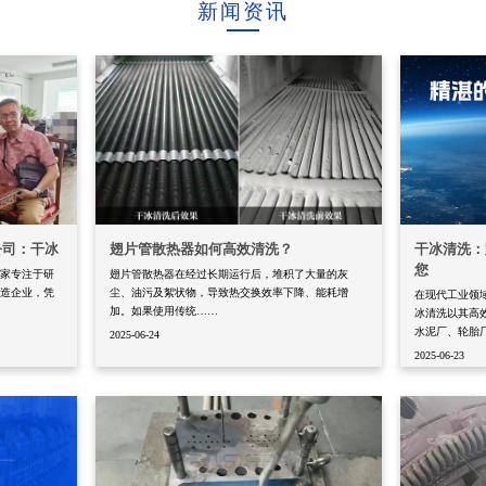
新闻资讯
公司：干冰
翅片管散热器如何高效清洗？
干冰清洗：
您
一家专注于研
翅片管散热器在经过长期运行后，堆积了大量的灰
制造企业，凭
尘、油污及絮状物，导致热交换效率下降、能耗增
在现代工业领
加。如果使用传统……
冰清洗以其高
水泥厂、轮胎
2025-06-24
2025-06-23