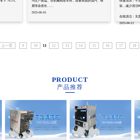
 78.5℃
与生产效益。在机械制造车间，设备表面的油污、铁
快速清洗：干
屑等杂质长……
垢，减少清洁
2025-06-16
在线清洁：无
2025-06-13
上一页
9
10
11
12
13
14
15
16
17
18
PRODUCT
产品推荐