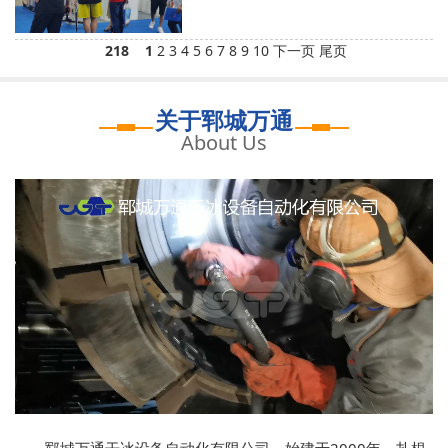
218
1
2
3
4
5
6
7
8
9
10
下一页
尾页
关于郓城万通
About Us