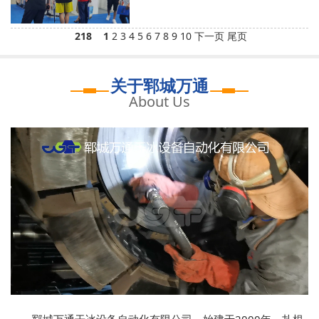
218
1
2
3
4
5
6
7
8
9
10
下一页
尾页
关于郓城万通
About Us