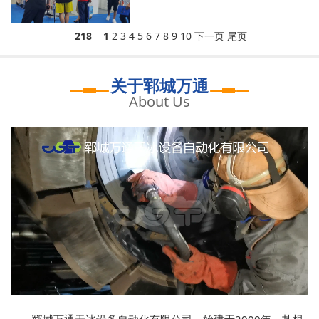
218
1
2
3
4
5
6
7
8
9
10
下一页
尾页
关于郓城万通
About Us