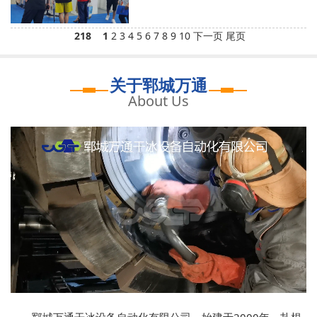
218
1
2
3
4
5
6
7
8
9
10
下一页
尾页
关于郓城万通
About Us