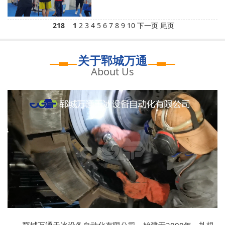
218
1
2
3
4
5
6
7
8
9
10
下一页
尾页
关于郓城万通
About Us