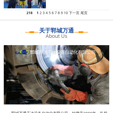
218
1
2
3
4
5
6
7
8
9
10
下一页
尾页
关于郓城万通
About Us