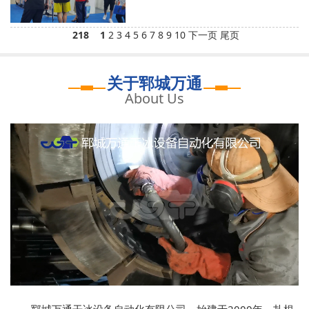
218
1
2
3
4
5
6
7
8
9
10
下一页
尾页
关于郓城万通
About Us